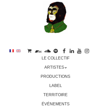
au
contenu
principal
Aller
MENU
LE COLLECTIF
au
contenu
ARTISTES
principal
PRODUCTIONS
LABEL
TERRITOIRE
ÉVÉNEMENTS