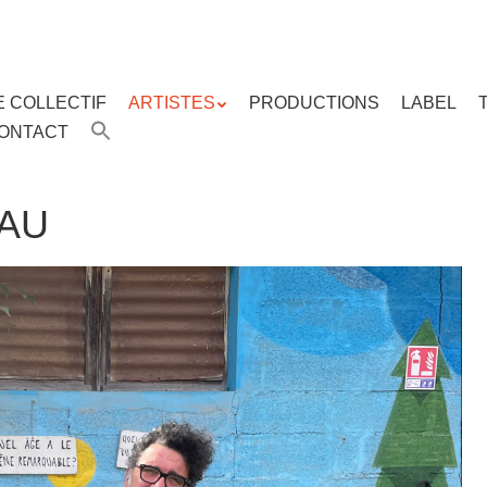
E COLLECTIF
ARTISTES
PRODUCTIONS
LABEL
ENU
ONTACT
enu
ipal
AU