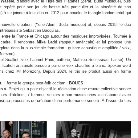
 Wassié
, d’abord avec le Tigre des Platanes (Zéraf, Buda musique), puis
repéré pour son jeu de basse très particulier et la sincérité de son
) à se joindre à leur duo en 2012 pour boucler le triangle fondamental qui
e nouvelle création, (Yene Alem, Buda musique) et, depuis 2018, le duo
ontrebassiste Sébastien Bacquias.
entre la France et Chicago autour des musiques improvisées. Tournée à
cadre, il rencontre
Mike Ladd
(rappeur américain) et lui propose une
plore dans la plus simple formation : guitare acoustique amplifiée / voix,
Morezon).
el Scalliet, voix Laurent Paris, batterie, Mathieu Sourisseau, basse). Un
plification artisanale parcouru par une voix chauffée à blanc. Spoken word
ums chez Mr Morezon). Depuis 2024, le trio se produit aussi en forme
il forme le groupe post-folk occitan :
BOUCS !
s ».
Projet qui a pour objectif la réalisation d’une œuvre collective sonore
q jours d’ateliers, 7 femmes seniors « non musiciennes » collaborent avec
si au processus de création d’une performance sonore. À l’issue de ces