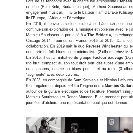
Lors de sa rencontre avec la chanteuse éthiopienne
Etenesh
en duo (Belo Belo, Buda musique), Mathieu Sourisseau est 
engagement musical. Il invite le batteur Hamid Drake (Chicago
lie l’Europe, l’Afrique et l’Amérique.
En 2016, il convie la violoncelliste Julie Läderach pour un
continue son exploration de la musique éthiopienne avec le c
Mathieu Sourisseau a participé à
« The Bridge »,
un échange 
Chicago 2014. Tournée en France 2016 et 2019. Dans ce 
collaboration. En 2019 naît le duo
Reverse Winchester
qui ex
une sorte de folk-blues-noise minimaliste (2 albums chez Mr 
En 2015, il est à l'initiative du groupe
Facteur Sauvage
(Dani
trio brut, compact au son tout droit sorti des tubes d'une am
ou chansons, nourrie au blues primitif et au rock. (3 alb
''augmenté'' avec deux cuivres.
En 2023, en compagnie de Sam Karpienia et Nicolas Lafourest, 
Il est également depuis 2014 à l'origine des
« Mamies Guitare
autour de la guitare électrique et de l’écriture. Pendant cin
Mathieu Sourisseau et Ronan Mancec. Elles prennent part ain
journées d’ateliers, une représentation publique est donnée.