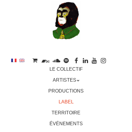
au
contenu
principal
Aller
MENU
LE COLLECTIF
au
contenu
ARTISTES
principal
PRODUCTIONS
LABEL
TERRITOIRE
ÉVÉNEMENTS