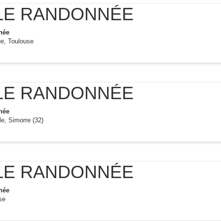
LE RANDONNÉE
née
ue, Toulouse
LE RANDONNÉE
née
le, Simorre (32)
LE RANDONNÉE
née
se