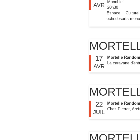
Monoblet
AVR
20h30
Espace Cultu
echodesarts.mon
MORTEL
17
Mortelle Randon
La caravane d'ent
AVR
MORTEL
22
Mortelle Randon
Chez Pierrot, Arc
JUIL
MORTEL