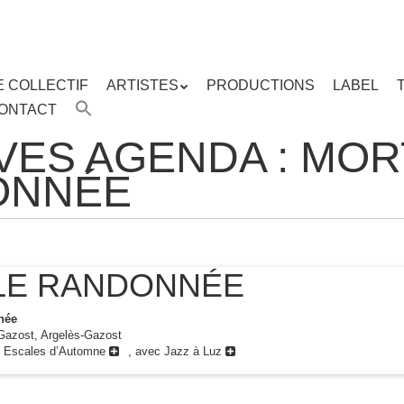
E COLLECTIF
ARTISTES
PRODUCTIONS
LABEL
ENU
ONTACT
enu
ipal
VES AGENDA :
MOR
ONNÉE
LE RANDONNÉE
née
Gazost, Argelès-Gazost
s Escales d’Automne
, avec Jazz à Luz