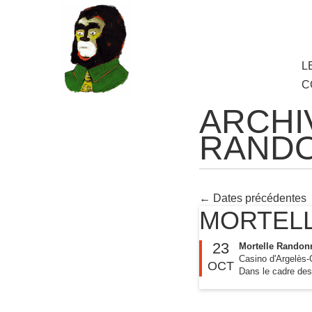
au
contenu
principal
Aller
L
M
au
C
cont
princ
ARCHI
RAND
←
Dates précédentes
MORTEL
23
Mortelle Randon
Casino d'Argelès-
OCT
Dans le cadre de