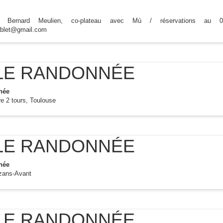
rel Bernard Meulien, co-plateau avec Mù / réservations 
oblet@gmail.com
LE RANDONNÉE
née
re 2 tours, Toulouse
LE RANDONNÉE
née
izans-Avant
LE RANDONNÉE