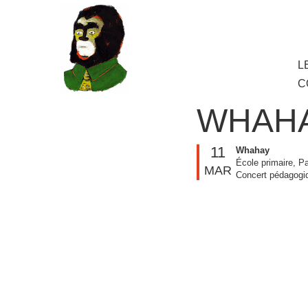
au
contenu
principal
Aller
L
M
au
C
cont
princ
WHAH
11
Whahay
École primaire, P
MAR
Concert pédagogiq