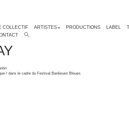
E COLLECTIF
ARTISTES
PRODUCTIONS
LABEL
ENU
ONTACT
enu
ipal
AY
antin
ue / dans le cadre du Festival Banlieues Bleues