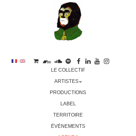
au
contenu
principal
Aller
MENU
LE COLLECTIF
au
contenu
ARTISTES
principal
PRODUCTIONS
LABEL
TERRITOIRE
ÉVÉNEMENTS