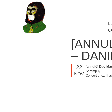
au
contenu
principal
Aller
L
M
au
C
cont
princ
[ANNU
– DANI
22
[annulé] Duo Mar
Sérempuy
NOV
Concert chez l’ha