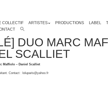
E COLLECTIF
ARTISTES
PRODUCTIONS
LABEL
ENU
ONTACT
enu
ipal
LÉ] DUO MARC MAF
EL SCALLIET
c Maffiolo – Daniel Scalliet
bitant. Contact :
loluparis@yahoo.fr