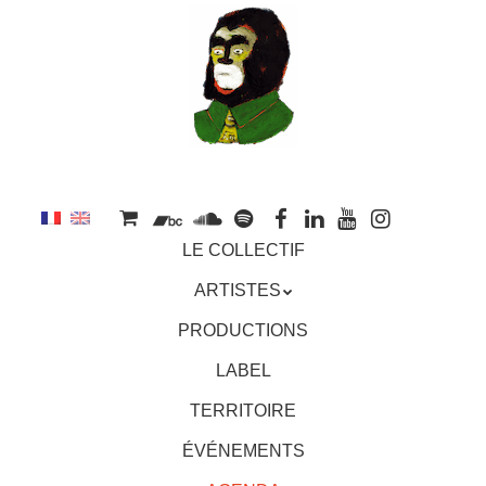
au
contenu
principal
Aller
MENU
LE COLLECTIF
au
contenu
ARTISTES
principal
PRODUCTIONS
LABEL
TERRITOIRE
ÉVÉNEMENTS