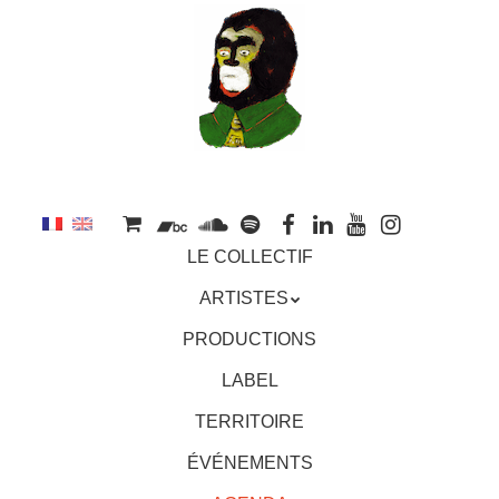
au
contenu
principal
Aller
MENU
LE COLLECTIF
au
contenu
ARTISTES
principal
PRODUCTIONS
LABEL
TERRITOIRE
ÉVÉNEMENTS