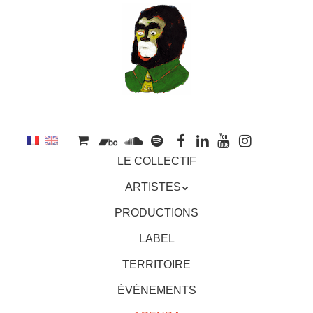
au
contenu
principal
Aller
MENU
LE COLLECTIF
au
contenu
ARTISTES
principal
PRODUCTIONS
LABEL
TERRITOIRE
ÉVÉNEMENTS