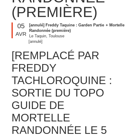
(PREMIÈRE)
05
[annulé] Freddy Taquine : Garden Partie + Mortelle
Randonnée (première)
AVR
Le Taquin, Toulouse
[annulé]
[REMPLACÉ PAR
FREDDY
TACHLOROQUINE :
SORTIE DU TOPO
GUIDE DE
MORTELLE
RANDONNÉE LE 5