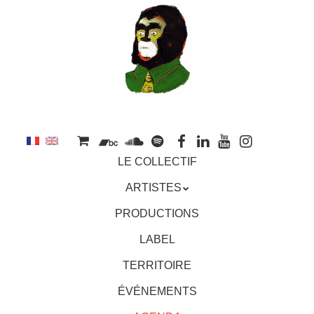
au
contenu
principal
Aller
MENU
LE COLLECTIF
au
contenu
ARTISTES
principal
PRODUCTIONS
LABEL
TERRITOIRE
ÉVÉNEMENTS