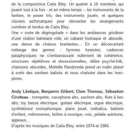
de la compositrice Carla Bley. Un quartet à 16 membres qui
jouent tout à la fois - et en même temps – les instruments de la
fanfare, le power trio, des instruments jouets, et quelques
claviers asthmatiques pour réinventer les arrangements
sombres et tendus de Carla Bley.
Une « sorte de dégringolade » dans les ambiances grisâtres
d’une station balnéaire vide, un cabaret foutraque et absurde,
une danse de chaises branlantes... En un déconcertant
mélange des genres : hymnes funestes, cadences
pataphysiques ne s’embarrassant nullement de cohérence,
structures répétitives et obsessionnelles, délire psyché-folk,
chansons absurdes, Mortelle Randonnée prend un malin plaisir
à sortir des sentiers balisés et nous chahuter dans les hors-
pistes.
Andy Lévêque, Benjamin Glibert, Clem Thomas, Sébastien
Cirotteau
: trompette, saxophone alto, saxhorn alto, flute à bec
alto, toy basse électrique, guitare électrique, orgue électrique,
synthétiseur monophonique, piano jouet, mélodica, batterie
d’enfant, métronomes, boîtes à musique, voix, pédale autotune,
appeaux...
D’après les musiques de Carla Bley, entre 1974 et 1984.