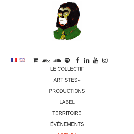
au
contenu
principal
Aller
MENU
LE COLLECTIF
au
contenu
ARTISTES
principal
PRODUCTIONS
LABEL
TERRITOIRE
ÉVÉNEMENTS