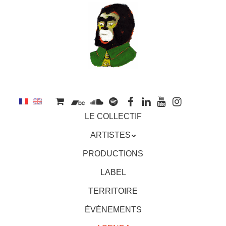
au
contenu
principal
Aller
MENU
LE COLLECTIF
au
contenu
ARTISTES
principal
PRODUCTIONS
LABEL
TERRITOIRE
ÉVÉNEMENTS