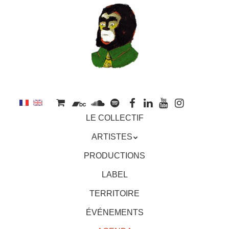
au
contenu
principal
Aller
MENU
LE COLLECTIF
au
contenu
ARTISTES
principal
PRODUCTIONS
LABEL
TERRITOIRE
ÉVÉNEMENTS