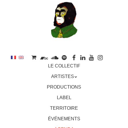
au
contenu
principal
Aller
MENU
LE COLLECTIF
au
contenu
ARTISTES
principal
PRODUCTIONS
LABEL
TERRITOIRE
ÉVÉNEMENTS