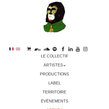
au
contenu
principal
Aller
MENU
LE COLLECTIF
au
contenu
ARTISTES
principal
PRODUCTIONS
LABEL
TERRITOIRE
ÉVÉNEMENTS