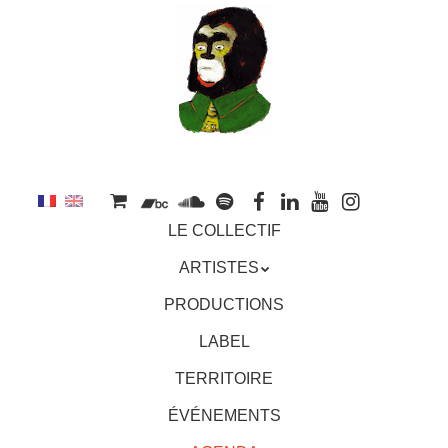
au
contenu
principal
Aller
MENU
LE COLLECTIF
au
contenu
ARTISTES
principal
PRODUCTIONS
LABEL
TERRITOIRE
ÉVÉNEMENTS