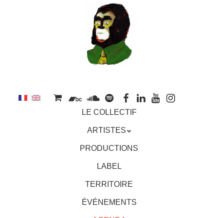
au
contenu
principal
Aller
MENU
LE COLLECTIF
au
contenu
ARTISTES
principal
PRODUCTIONS
LABEL
TERRITOIRE
ÉVÉNEMENTS