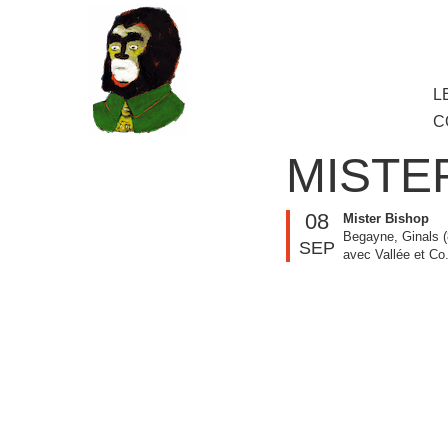
au
contenu
principal
Aller
L
M
au
C
cont
princ
MISTE
08
Mister Bishop
Begayne, Ginals (
SEP
avec Vallée et Co