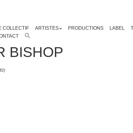
E COLLECTIF
ARTISTES
PRODUCTIONS
LABEL
ENU
ONTACT
enu
ipal
R BISHOP
82)
.