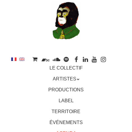
au
contenu
principal
Aller
MENU
LE COLLECTIF
au
contenu
ARTISTES
principal
PRODUCTIONS
LABEL
TERRITOIRE
ÉVÉNEMENTS