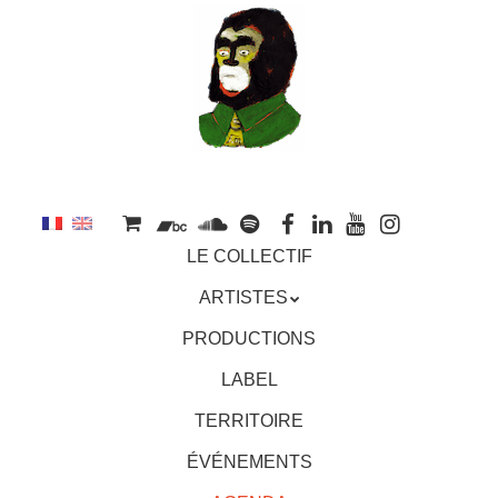
au
contenu
principal
Aller
MENU
LE COLLECTIF
au
contenu
ARTISTES
principal
PRODUCTIONS
LABEL
TERRITOIRE
ÉVÉNEMENTS