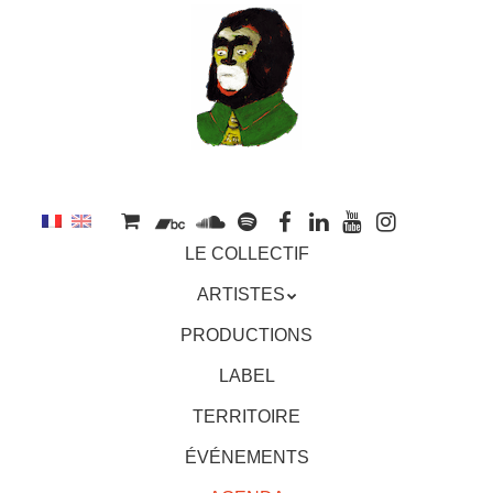
au
contenu
principal
Aller
MENU
LE COLLECTIF
au
contenu
ARTISTES
principal
PRODUCTIONS
LABEL
TERRITOIRE
ÉVÉNEMENTS