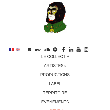
au
contenu
principal
Aller
MENU
LE COLLECTIF
au
contenu
ARTISTES
principal
PRODUCTIONS
LABEL
TERRITOIRE
ÉVÉNEMENTS