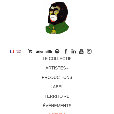
au
contenu
principal
Aller
MENU
LE COLLECTIF
au
contenu
ARTISTES
principal
PRODUCTIONS
LABEL
TERRITOIRE
ÉVÉNEMENTS