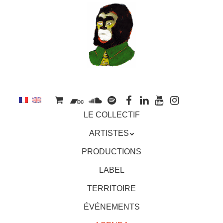
au
contenu
principal
Aller
MENU
LE COLLECTIF
au
contenu
ARTISTES
principal
PRODUCTIONS
LABEL
TERRITOIRE
ÉVÉNEMENTS