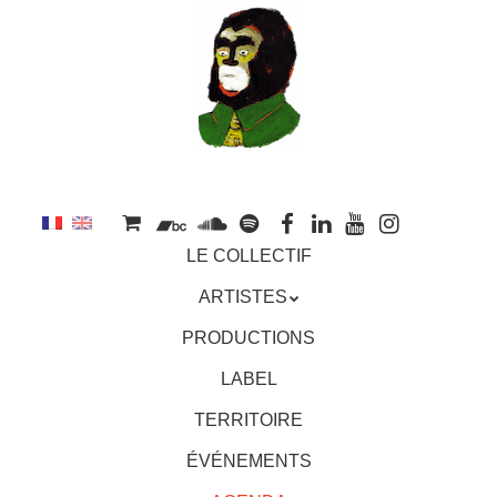
au
contenu
principal
Aller
MENU
LE COLLECTIF
au
contenu
ARTISTES
principal
PRODUCTIONS
LABEL
TERRITOIRE
ÉVÉNEMENTS