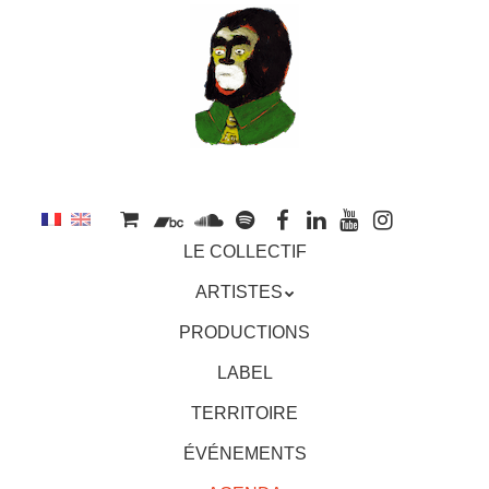
au
contenu
principal
Aller
MENU
LE COLLECTIF
au
contenu
ARTISTES
principal
PRODUCTIONS
LABEL
TERRITOIRE
ÉVÉNEMENTS