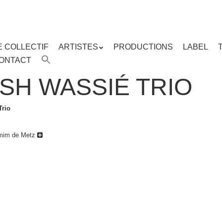
E COLLECTIF
ARTISTES
PRODUCTIONS
LABEL
ENU
ONTACT
enu
ipal
SH WASSIÉ TRIO
Trio
imim de Metz