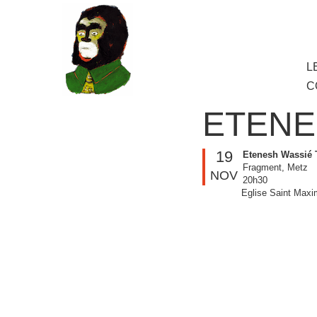
au
contenu
principal
Aller
L
M
au
C
cont
princ
ETENE
19
Etenesh Wassié 
Fragment, Metz
NOV
20h30
Eglise Saint Max