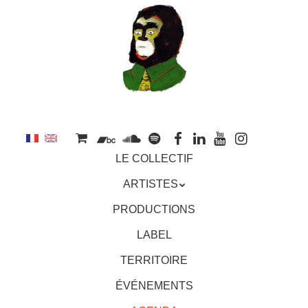
au
contenu
principal
Aller
MENU
LE COLLECTIF
au
contenu
ARTISTES
principal
PRODUCTIONS
LABEL
TERRITOIRE
ÉVÉNEMENTS