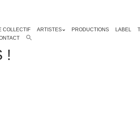
E COLLECTIF
ARTISTES
PRODUCTIONS
LABEL
ENU
ONTACT
enu
ipal
 !