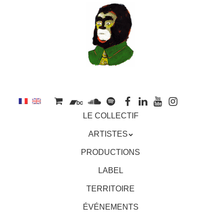
au
contenu
principal
Aller
MENU
LE COLLECTIF
au
contenu
ARTISTES
principal
PRODUCTIONS
LABEL
TERRITOIRE
ÉVÉNEMENTS