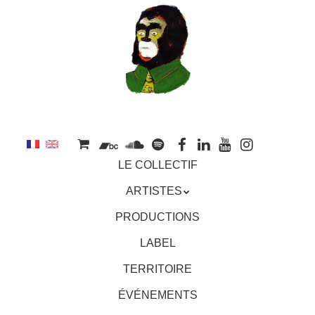
au
contenu
principal
Aller
MENU
LE COLLECTIF
au
contenu
ARTISTES
principal
PRODUCTIONS
LABEL
TERRITOIRE
ÉVÉNEMENTS