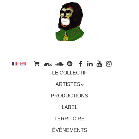
au
contenu
principal
Aller
MENU
LE COLLECTIF
au
contenu
ARTISTES
principal
PRODUCTIONS
LABEL
TERRITOIRE
ÉVÉNEMENTS