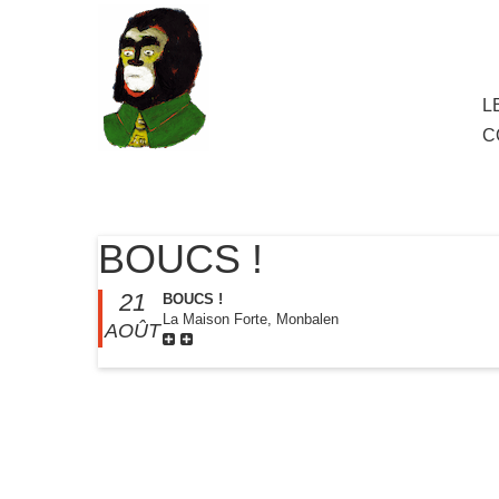
au
contenu
principal
Aller
L
M
au
C
cont
princ
BOUCS !
21
BOUCS !
La Maison Forte, Monbalen
AOÛT