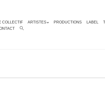
E COLLECTIF
ARTISTES
PRODUCTIONS
LABEL
ENU
ONTACT
enu
ipal