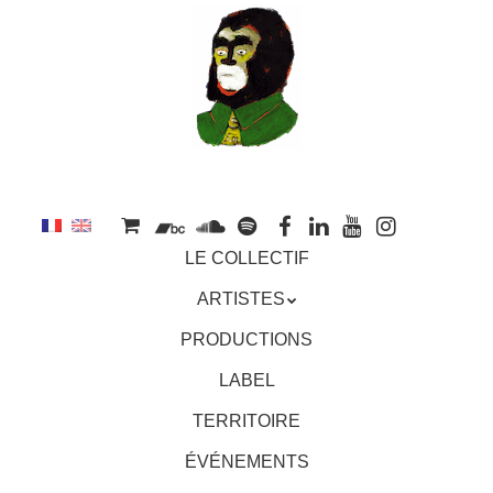
au
contenu
principal
Aller
MENU
LE COLLECTIF
au
contenu
ARTISTES
principal
PRODUCTIONS
LABEL
TERRITOIRE
ÉVÉNEMENTS