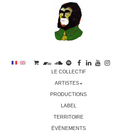
au
contenu
principal
Aller
MENU
LE COLLECTIF
au
contenu
ARTISTES
principal
PRODUCTIONS
LABEL
TERRITOIRE
ÉVÉNEMENTS