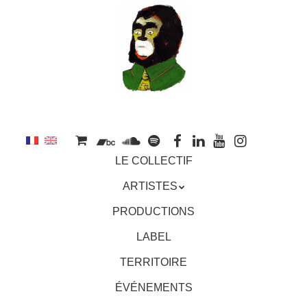
au
contenu
principal
Aller
MENU
LE COLLECTIF
au
contenu
ARTISTES
principal
PRODUCTIONS
LABEL
TERRITOIRE
ÉVÉNEMENTS