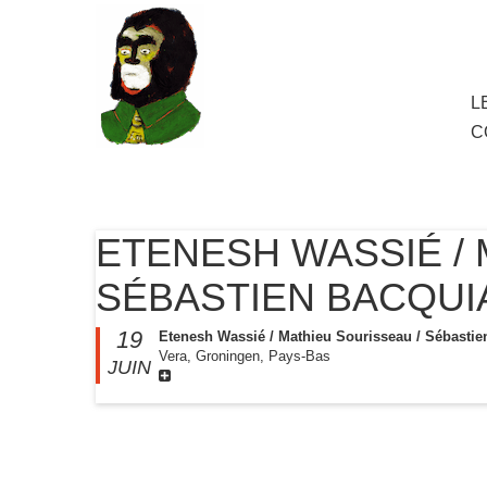
au
contenu
principal
Aller
L
M
au
C
cont
princ
ETENESH WASSIÉ / 
SÉBASTIEN BACQUI
19
Etenesh Wassié / Mathieu Sourisseau / Sébastie
Vera, Groningen, Pays-Bas
JUIN