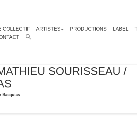
E COLLECTIF
ARTISTES
PRODUCTIONS
LABEL
ENU
ONTACT
enu
ipal
MATHIEU SOURISSEAU /
AS
n Bacquias