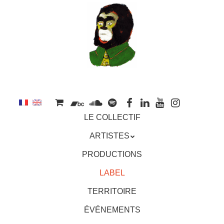
au
contenu
principal
Aller
MENU
LE COLLECTIF
au
contenu
ARTISTES
principal
PRODUCTIONS
LABEL
TERRITOIRE
ÉVÉNEMENTS