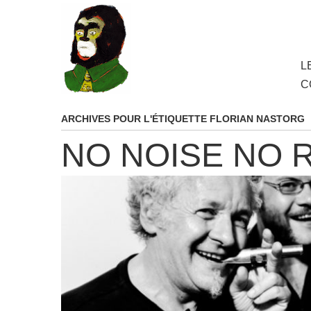
au
contenu
principal
Aller
L
M
au
C
cont
princ
ARCHIVES POUR L'ÉTIQUETTE
FLORIAN NASTORG
NO NOISE NO 