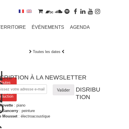
TERRITOIRE
ÉVÉNEMENTS
AGENDA
Toutes les dates
N
SCRIPTION À LA NEWSLETTER
O
Toutes
es dates
DISRIBU
de No
N
oise No
TION
eduction
O
 Hovette
: piano
e Sancerry
: peinture
e Mousset
: électroacoustique