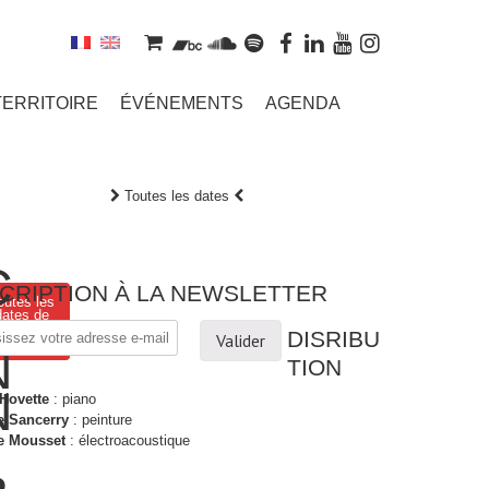
TERRITOIRE
ÉVÉNEMENTS
AGENDA
Toutes les dates
C
SCRIPTION À LA NEWSLETTER
outes les
A
dates de
annibales
DISRIBU
 Vahinés
N
TION
N
 Hovette
: piano
e Sancerry
: peinture
e Mousset
: électroacoustique