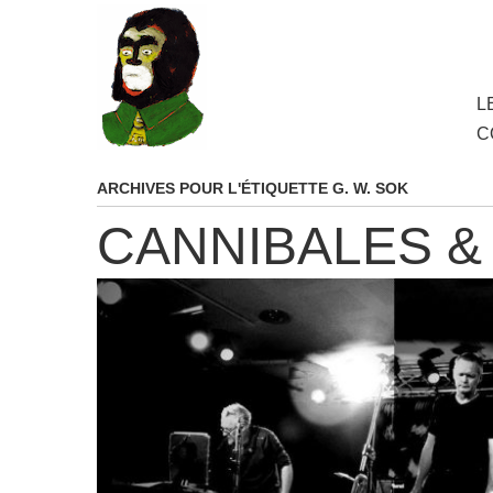
au
contenu
principal
Aller
L
M
au
C
cont
princ
ARCHIVES POUR L'ÉTIQUETTE
G. W. SOK
CANNIBALES &