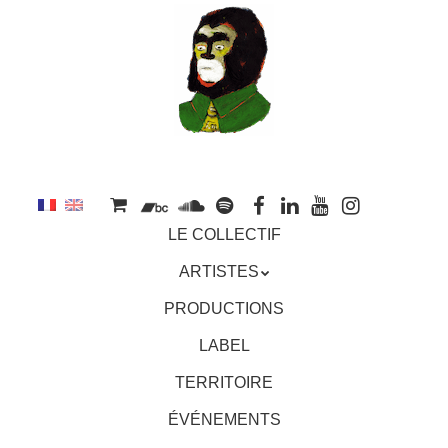
au
contenu
principal
Aller
MENU
LE COLLECTIF
au
contenu
ARTISTES
principal
PRODUCTIONS
LABEL
TERRITOIRE
ÉVÉNEMENTS