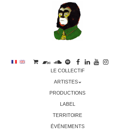
au
contenu
principal
Aller
MENU
LE COLLECTIF
au
contenu
ARTISTES
principal
PRODUCTIONS
LABEL
TERRITOIRE
ÉVÉNEMENTS