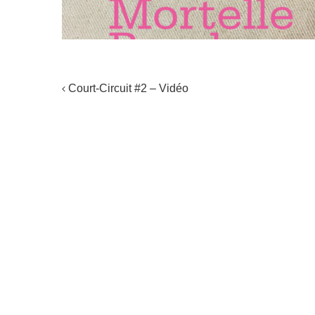
NAVIGATION
Court-Circuit #2 – Vidéo
DE
L'ARTICLE