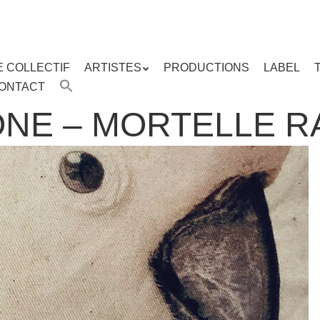
E COLLECTIF
ARTISTES
PRODUCTIONS
LABEL
ENU
ONTACT
enu
ipal
ONE – MORTELLE 