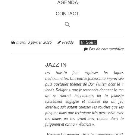
AGENDA
CONTACT
mardi 3 février 2026
Freddy
In Spirit
Pas de commentaire
JAZZ IN
ces trois-là font exploser les lignes
traditionnelles. Une entrée fracassante improvisée
puis quelques thèmes de Don Pullen dont le «
Jana’s Delight » que je reconnais, donnent le ton
de ce concert hors-normes où la pianiste
totalement engagée et habitée par un feu
intérieur, sait autant caresser les touches que les
plaquer dans une technique très percussive avec
les mains ou les avant-bras, comme dans le
fulgurant et connu « Warriors ».
Florence Ducommun – Jazz In – septembre 2025