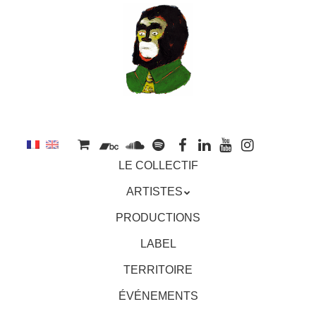
au
contenu
principal
Aller
MENU
LE COLLECTIF
au
contenu
ARTISTES
principal
PRODUCTIONS
LABEL
TERRITOIRE
ÉVÉNEMENTS