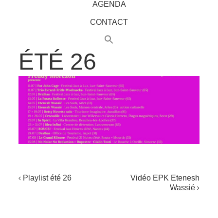
AGENDA
CONTACT
ÉTÉ 26
NAVIGATION
Playlist été 26
Vidéo EPK Etenesh
Wassié
DE
L'ARTICLE