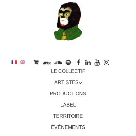
au
contenu
principal
Aller
MENU
LE COLLECTIF
au
contenu
ARTISTES
principal
PRODUCTIONS
LABEL
TERRITOIRE
ÉVÉNEMENTS