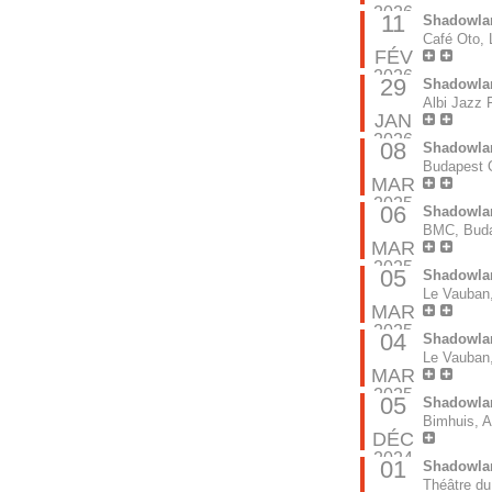
2026
11
Shadowla
Café Oto, 
FÉV
2026
29
Shadowla
Albi Jazz F
JAN
2026
08
Shadowla
Budapest 
MAR
2025
06
Shadowlan
BMC, Bud
MAR
2025
05
Shadowla
Le Vauban,
MAR
2025
04
Shadowla
Le Vauban,
MAR
2025
05
Shadowla
Bimhuis, 
DÉC
2024
01
Shadowla
Théâtre d