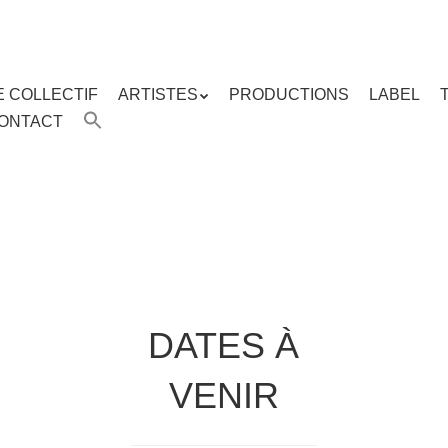
E COLLECTIF
ARTISTES
PRODUCTIONS
LABEL
ENU
ONTACT
enu
ipal
DATES À
VENIR