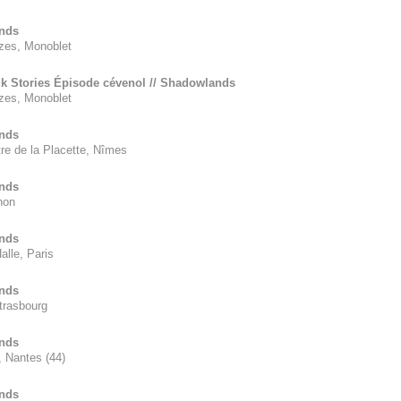
nds
zes, Monoblet
lk Stories Épisode cévenol // Shadowlands
zes, Monoblet
nds
tre de la Placette, Nîmes
nds
non
nds
alle, Paris
nds
trasbourg
nds
 Nantes (44)
nds