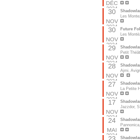
DÉC
2024
30
Shadowla
Les Monte
NOV
2024
30
Future Fo
Les Montè
NOV
2024
29
Shadowla
Petit Théâ
NOV
2024
28
Shadowla
Ajmi, Avig
NOV
2024
27
Shadowla
La Petite H
NOV
2024
17
Shadowla
Jazzdor, S
NOV
2024
24
Shadowla
Pannonica,
MAI
2024
23
Shadowla