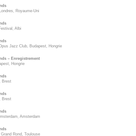
nds
Londres
, Royaume-Uni
nds
estival, Albi
nds
Opus Jazz Club, Budapest
, Hongrie
ds – Enregistrement
apest
, Hongrie
nds
 Brest
nds
 Brest
nds
Amsterdam
, Amsterdam
nds
u Grand Rond, Toulouse