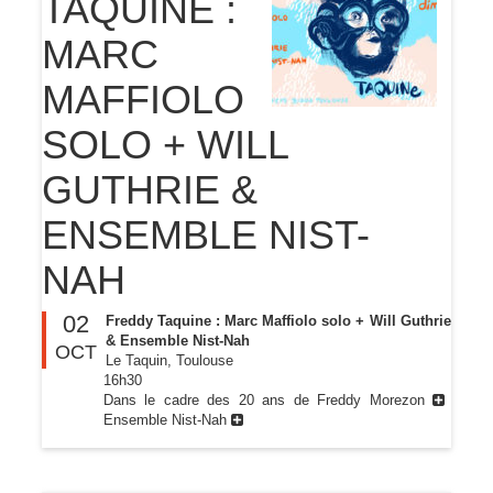
TAQUINE :
MARC
MAFFIOLO
SOLO + WILL
GUTHRIE &
ENSEMBLE NIST-
NAH
02
Freddy Taquine : Marc Maffiolo solo + Will Guthrie
& Ensemble Nist-Nah
OCT
Le Taquin, Toulouse
16h30
Dans le cadre des 20 ans de Freddy Morezon
Ensemble Nist-Nah