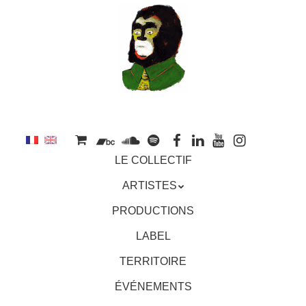
au
contenu
principal
Aller
MENU
LE COLLECTIF
au
contenu
ARTISTES
principal
PRODUCTIONS
LABEL
TERRITOIRE
ÉVÉNEMENTS