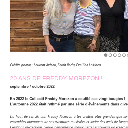
Crédits photos : Laurent Avizou, Sarah Recla, Eveliina Laitinen
20 ANS DE FREDDY MOREZON !
septembre / octobre 2022
En 2022 le Collectif Freddy Morezon a soufflé ses vingt bougies !
L'automne 2022 était rythmé par une série d'événements dans diver
Du haut de ses 20 ans, Freddy Morezon a les oreilles plus grandes que son 
ensembles marquants de ses aventures musicales et invite des amis de longue
Créations, ré-créations, cirque, performance, marionnettes et toujours un éclec