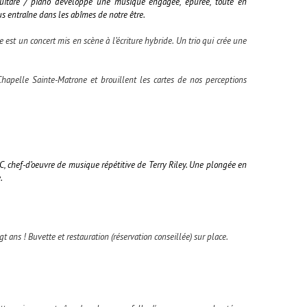
 guitare / piano développe une musique engagée, épurée, toute en
us entraîne dans les abîmes de notre être.
 est un concert mis en scène à l’écriture hybride. Un trio qui crée une
Chapelle Sainte-Matrone et brouillent les cartes de nos perceptions
 C, chef-d’oeuvre de musique répétitive de Terry Riley. Une plongée en
.
gt ans ! Buvette et restauration (réservation conseillée) sur place.