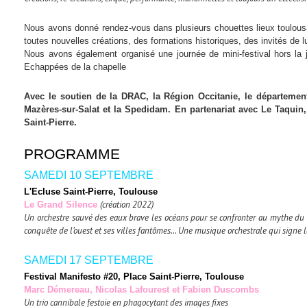
Nous avons donné rendez-vous dans plusieurs chouettes lieux toulousain
toutes nouvelles créations, des formations historiques, des invités de
Nous avons également organisé une journée de mini-festival hors la j
Echappées de la chapelle
Avec le soutien de la DRAC, la Région Occitanie, le département
Mazères-sur-Salat et la Spedidam. En partenariat avec Le Taquin
Saint-Pierre.
PROGRAMME
SAMEDI 10 SEPTEMBRE
L'Ecluse Saint-Pierre
, Toulouse
(création 2022)
Le Grand Silence
Un orchestre sauvé des eaux brave les océans pour se confronter au mythe du rêv
conquête de l’ouest et ses villes fantômes… Une musique orchestrale qui signe
SAMEDI 17 SEPTEMBRE
Festival Manifesto #20
, Place Saint-Pierre, Toulouse
Marc Démereau, Nicolas Lafourest et Fabien Duscombs
Un trio cannibale festoie en phagocytant des images fixes