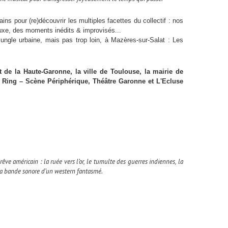
s pour (re)découvrir les multiples facettes du collectif : nos
 luxe, des moments inédits & improvisés...
ungle urbaine, mais pas trop loin, à Mazères-sur-Salat :
Les
 de la Haute-Garonne, la ville de Toulouse, la mairie de
, Ring – Scène Périphérique, Théâtre Garonne et L'Ecluse
e américain : la ruée vers l’or, le tumulte des guerres indiennes, la
 la bande sonore d’un western fantasmé.