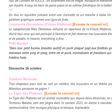
Issu de l’univers de R.A.G.E., un surprenant trio de magie, musique et marionn
son double. A coup de tours de passe-passe et au rythme frénétique de la batterie
“I”
Un duo en équilibre précaire entre une clarinette et un manche à balai. Un d
partition graphique comme une ligne de fuite.
Luxuriants Décombres (
Friture Moderne
)
[Ecouter le concert ici]
Le saxophoniste Marc Démereau exhume un répertoire de la Friture Moderne, 
réunit tous ceux qui ont participé à l’aventure et fait résonner nos luxuriants d
et de paradis. In heaven, everything is fine.
Petit Bureau
"Dans leur petit bureau (meuble auditif en punk plaqué pop) aux fenêtres gr
morceaux entre ping et pong, entre art et punk, minimalistes et frondeurs qui
Frédéric Forte
Dimanche 16 octobre
Tombola Musicale
Trois chapeaux pour tirer au sort un nombre, des musiciens et un thème pro
Attention, personne ne gagne !
Le Tigre des Platanes
[Ecouter le concert ici]
Le Tigre des Platanes est un animal increvable qui, depuis deux décennies, ne c
Terminus Radioso, sorti des forges dans le courant 2021, en donne à nouveau 
communicative. Une musique physique et tonique, implacable.