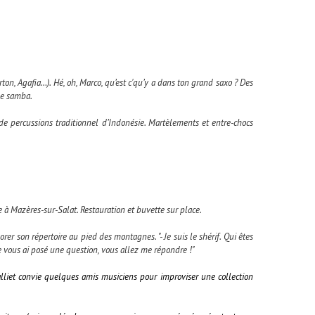
on, Agafia…). Hé, oh, Marco, qu’est c'qu’y a dans ton grand saxo ? Des
ne samba.
de percussions traditionnel d’Indonésie. Martèlements et entre-chocs
 à Mazères-sur-Salat. Restauration et buvette sur place.
er son répertoire au pied des montagnes. "- Je suis le shérif. Qui êtes
Je vous ai posé une question, vous allez me répondre !"
lliet convie quelques amis musiciens pour improviser une collection