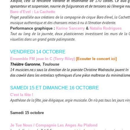
Xibipíío, c’est la rencontre vibrante et résonnante de 170 cordes. Ce duo
apesanteur et suspension, nourrie de fulgurances et de tensions où l’énergie no
Baro d'Evel : La Cachette
Projet parallèle aux créations de la compagnie de cirque Baro d’evel, la Cachette
musique authentique et des chansons mises à nu à l’émotion évidente.
Performance graphique :
Karine Sancerry
&
Natalia Rodrigues
Tout au long de la journée, deux plasticiennes investissent les murs de la 
visuelles dans un grand geste palimpseste.
VENDREDI 14 OCTOBRE
Ensemble FM
joue In C (Terry Riley)
[Ecouter le concert ici]
Théâtre Garonne
, Toulouse
14 musicien.ne.s sous la direction de la pianiste Christine Wodrascka jouent In
dos crawlé dans les entrelacs rythmiques d’une pièce maîtresse du minimalisme
SAMEDI 15 ET DIMANCHE 16 OCTOBRE
C'est la fête !
Apothéose de la fête, joie élégiaque, orgie musicale. On n’a pas tous les jours vin
Samedi 15 octobre
Je Tue Nous
/ Compagnie Les Anges Au Plafond