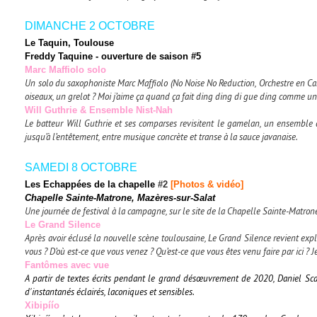
DIMANCHE 2 OCTOBRE
Le Taquin
, Toulouse
Freddy Taquine
- ouverture de saison #5
Marc Maffiolo solo
Un solo du saxophoniste Marc Maffiolo (No Noise No Reduction, Orchestre en Cart
oiseaux, un grelot ? Moi j’aime ça quand ça fait ding ding di gue ding comme u
Will Guthrie & Ensemble Nist-Nah
Le batteur Will Guthrie et ses comparses revisitent le gamelan, un ensemble 
jusqu’à l’entêtement, entre musique concrète et transe à la sauce javanaise.
SAMEDI 8 OCTOBRE
Les Echappées de la chapelle
#2
[Photos & vidéo]
Chapelle Sainte-Matrone, Mazères-sur-Salat
Une journée de festival à la campagne, sur le site de la Chapelle Sainte-Matrone
Le Grand Silence
Après avoir éclusé la nouvelle scène toulousaine, Le Grand Silence revient explor
vous ? D’où est-ce que vous venez ? Qu’est-ce que vous êtes venu faire par ici ? 
Fantômes avec vue
A partir de textes écrits pendant le grand désœuvrement de 2020, Daniel Sca
d'instantanés éclairés, laconiques et sensibles.
Xibipíío