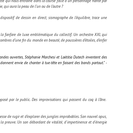
ette qui nous entraîne dans la course folle d'un personnage hanté par
, qui aura la peau de l’un ou de l’autre ?
ispositif de dessin en direct, sismographe de l’équilibre, trace une
la fanfare de luxe emblématique du collectif. Un orchestre XXL qui
écombres d’une fin du monde en beauté, de poussières d’étoiles, d’enfer
andes ouvertes, Stéphanie Marchesi et Laëtitia Dutech inventent des
 donnent envie de chanter à tue-tête en faisant des bonds partout." -
posé par le public. Des improvisations qui passent du coq à l’âne.
esse de rugir et d’explorer des jungles improbables. Son nouvel opus,
la preuve. Un son débordant de vitalité, d'impertinence et d'énergie