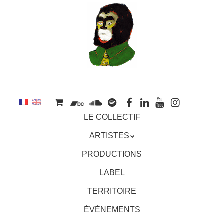
au
contenu
principal
Aller
MENU
LE COLLECTIF
au
contenu
ARTISTES
principal
PRODUCTIONS
LABEL
TERRITOIRE
ÉVÉNEMENTS